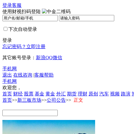
登录
客服
使用财视扫码登陆
下次自动登录
登录
忘记密码？
立即注册
其它账号登录：
新浪
QQ
微信
手机网
退出
在线咨询
|
客服帮助
手机网
欢迎您，
首页
财经
股票
基金
黄金
外汇
期货
理财
原创
汽车
视频
路演
首页
>>
新三板市场
>>
公司公告
>>
正文