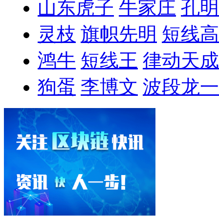
山东虎子
牛家庄
孔明
灵枝
旗帜先明
短线高
鸿牛
短线王
律动天成
狗蛋
李博文
波段龙一