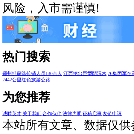
风险，入市需谨慎!
热门搜索
郑州抓获涉传销人员130余人
江西挖出巨型阴沉木
76集团军在
2442公里红色旅游公路
为您推荐
诚聘英才
|
关于我们
|
合作伙伴
|
法律声明
|
征稿启事
|
友链申请
本站所有文章、数据仅供