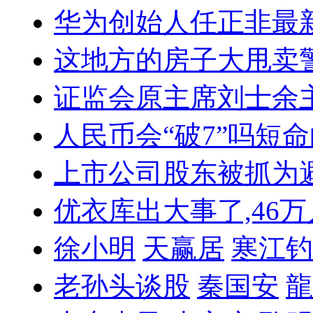
华为创始人任正非最
这地方的房子大甩卖
证监会原主席刘士余
人民币会“破7”吗
短命
上市公司股东被抓
为
优衣库出大事了,46
徐小明
天赢居
寒江钓
老孙头谈股
秦国安
龍