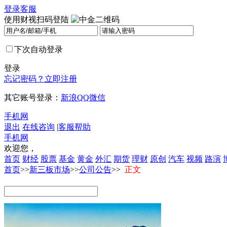
登录
客服
使用财视扫码登陆
下次自动登录
登录
忘记密码？
立即注册
其它账号登录：
新浪
QQ
微信
手机网
退出
在线咨询
|
客服帮助
手机网
欢迎您，
首页
财经
股票
基金
黄金
外汇
期货
理财
原创
汽车
视频
路演
首页
>>
新三板市场
>>
公司公告
>>
正文