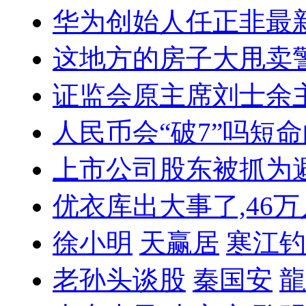
华为创始人任正非最
这地方的房子大甩卖
证监会原主席刘士余
人民币会“破7”吗
短命
上市公司股东被抓
为
优衣库出大事了,46
徐小明
天赢居
寒江钓
老孙头谈股
秦国安
龍