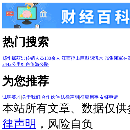
热门搜索
郑州抓获涉传销人员130余人
江西挖出巨型阴沉木
76集团军在
2442公里红色旅游公路
为您推荐
诚聘英才
|
关于我们
|
合作伙伴
|
法律声明
|
征稿启事
|
友链申请
本站所有文章、数据仅供
律声明
，风险自负