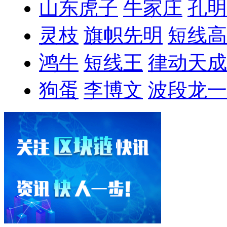
山东虎子
牛家庄
孔明
灵枝
旗帜先明
短线高
鸿牛
短线王
律动天成
狗蛋
李博文
波段龙一