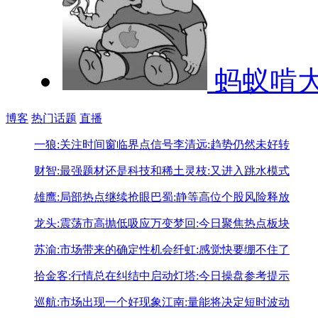
蚂蚁啃
博客
热门话题
直播
一狼:关注时间窗临界点信号
李清远:趋势仍然未好转
财智:最强题材还是科技和稀土
灵枝:又进入跳水模式
雄鹰:局部热点继续抢眼
巴蜀:静等高位个股风险释放
龙头:震荡市高抛低吸应万变
梦回:今日聚焦热点板块
苏渝:市场带来的确定性机会
纤虹:感觉快要绷不住了
拾金客:行情总在纠结中启动
灯塔:今日操盘参考提示
巡航:市场出现一个好现象
江南:量能将决定短时波动