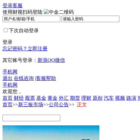
登录
客服
使用财视扫码登陆
下次自动登录
登录
忘记密码？
立即注册
其它账号登录：
新浪
QQ
微信
手机网
退出
在线咨询
|
客服帮助
手机网
欢迎您，
首页
财经
股票
基金
黄金
外汇
期货
理财
原创
汽车
视频
路演
首页
>>
新三板市场
>>
公司公告
>>
正文