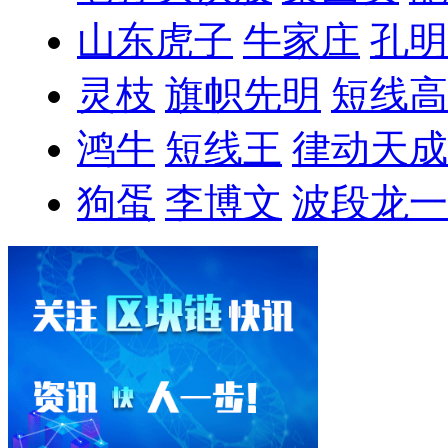
山东虎子
牛家庄
孔明
灵枝
旗帜先明
短线高
鸿牛
短线王
律动天成
狗蛋
李博文
波段龙一