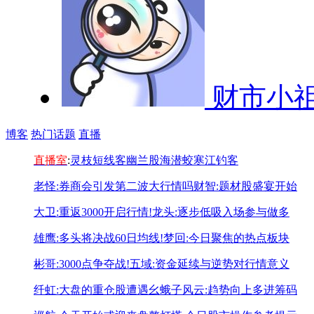
财市小
博客
热门话题
直播
直播室
:
灵枝
短线客
幽兰
股海潜蛟
寒江钓客
老怪:券商会引发第二波大行情吗
财智:题材股盛宴开始
大卫:重返3000开启行情!
龙头:逐步低吸入场参与做多
雄鹰:多头将决战60日均线!
梦回:今日聚焦的热点板块
彬哥:3000点争夺战!
五域:资金延续与逆势对行情意义
纤虹:大盘的重仓股遭遇幺蛾子
风云:趋势向上多进筹码