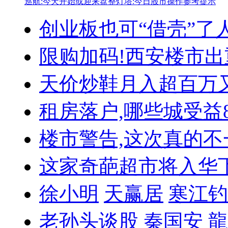
巡航:今天开始或迎来盘整
灯塔:今日股市操作参考提示
创业板也可“借壳”了
限购加码!西安楼市出
天价炒鞋月入超百万
租房落户,哪些城受益
楼市警告,这次真的不
这家奇葩超市将入华
徐小明
天赢居
寒江钓
老孙头谈股
秦国安
龍