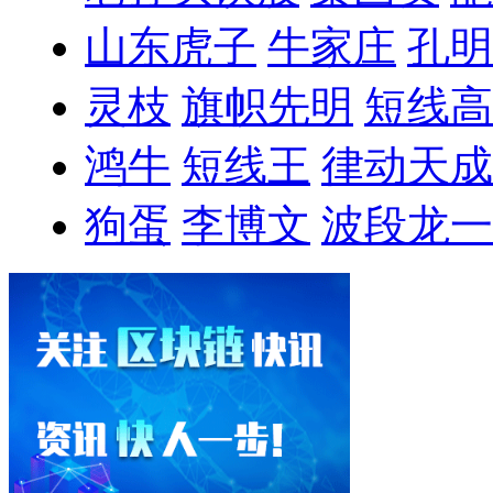
山东虎子
牛家庄
孔明
灵枝
旗帜先明
短线高
鸿牛
短线王
律动天成
狗蛋
李博文
波段龙一