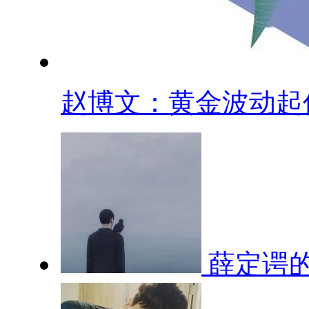
赵博文：黄金波动起伏.
薛定谔