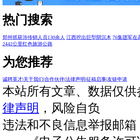
热门搜索
郑州抓获涉传销人员130余人
江西挖出巨型阴沉木
76集团军在
2442公里红色旅游公路
为您推荐
诚聘英才
|
关于我们
|
合作伙伴
|
法律声明
|
征稿启事
|
友链申请
本站所有文章、数据仅供
律声明
，风险自负
违法和不良信息举报邮箱