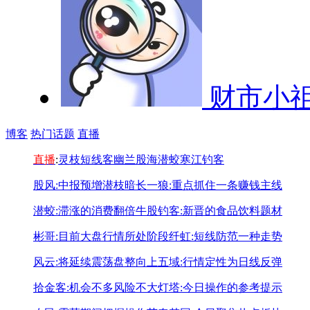
财市小
博客
热门话题
直播
直播
:
灵枝
短线客
幽兰
股海潜蛟
寒江钓客
股风:中报预增潜枝暗长
一狼:重点抓住一条赚钱主线
潜蛟:滞涨的消费翻倍牛股
钓客:新晋的食品饮料题材
彬哥:目前大盘行情所处阶段
纤虹:短线防范一种走势
风云:将延续震荡盘整向上
五域:行情定性为日线反弹
拾金客:机会不多风险不大
灯塔:今日操作的参考提示