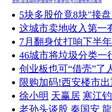
农民:震荡期间把握操作节奏
梦回:今日聚焦热点板块
5块多股价竟8块"接盘
这城市卖地收入第一
7月翻身仗打响
下半年
46城市将垃圾分类
一
创业板也可“借壳”了
限购加码!西安楼市出
徐小明
天赢居
寒江钓
老孙头谈股
秦国安
龍