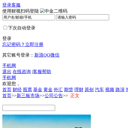
登录
客服
使用财视扫码登陆
下次自动登录
登录
忘记密码？
立即注册
其它账号登录：
新浪
QQ
微信
手机网
退出
在线咨询
|
客服帮助
手机网
欢迎您，
首页
财经
股票
基金
黄金
外汇
期货
理财
原创
汽车
视频
路演
首页
>>
新三板市场
>>
公司公告
>>
正文