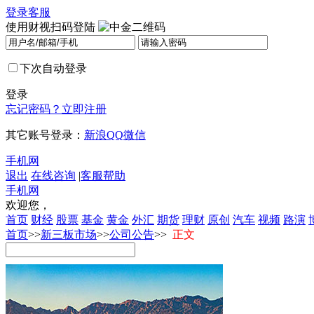
登录
客服
使用财视扫码登陆
下次自动登录
登录
忘记密码？
立即注册
其它账号登录：
新浪
QQ
微信
手机网
退出
在线咨询
|
客服帮助
手机网
欢迎您，
首页
财经
股票
基金
黄金
外汇
期货
理财
原创
汽车
视频
路演
首页
>>
新三板市场
>>
公司公告
>>
正文