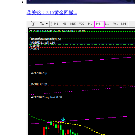
龚关铭：7.15黄金回撤...