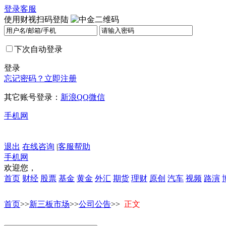
登录
客服
使用财视扫码登陆
下次自动登录
登录
忘记密码？
立即注册
其它账号登录：
新浪
QQ
微信
手机网
退出
在线咨询
|
客服帮助
手机网
欢迎您，
首页
财经
股票
基金
黄金
外汇
期货
理财
原创
汽车
视频
路演
首页
>>
新三板市场
>>
公司公告
>>
正文