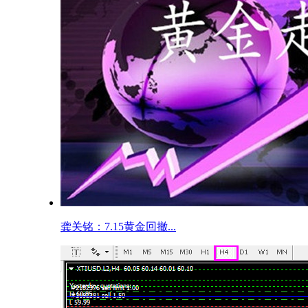
龚关铭：7.15黄金回撤...