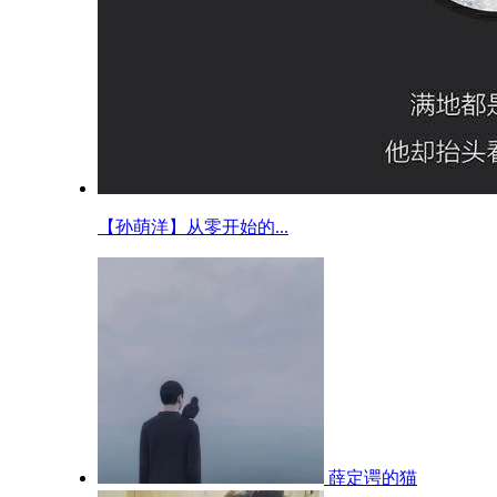
【孙萌洋】从零开始的...
薛定谔的猫