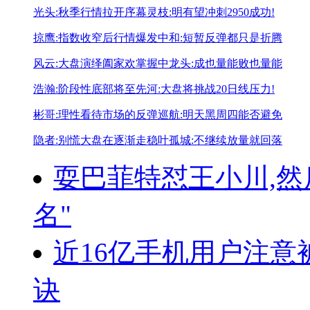
光头:秋季行情拉开序幕
灵枝:明有望冲刺2950成功!
掠鹰:指数收窄后行情爆发
中和:短暂反弹都只是折腾
风云:大盘演绎阖家欢掌握中
龙头:成也量能败也量能
浩瀚:阶段性底部将至
先河:大盘将挑战20日线压力!
彬哥:理性看待市场的反弹
巡航:明天黑周四能否避免
隐者:别慌大盘在逐渐走稳
叶孤城:不继续放量就回落
耍巴菲特怼王小川,然
名"
近16亿手机用户注意
诀