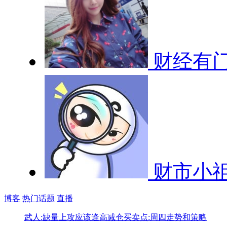
财经有
财市小
博客
热门话题
直播
武人:缺量上攻应该逢高减仓
买卖点:周四走势和策略