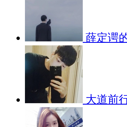
薛定谔
大道前