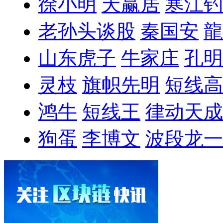
徐小明
天赢居
寒江钓
老孙头谈股
秦国安
龍
山东虎子
牛家庄
孔明
灵枝
旗帜先明
短线高
鸿牛
短线王
律动天成
狗蛋
李博文
波段龙一