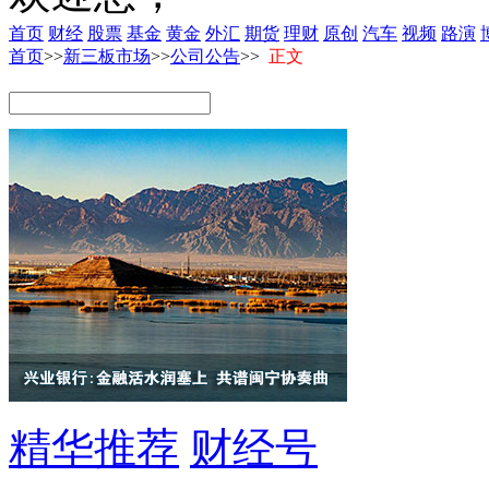
首页
财经
股票
基金
黄金
外汇
期货
理财
原创
汽车
视频
路演
首页
>>
新三板市场
>>
公司公告
>>
正文
精华推荐
财经号